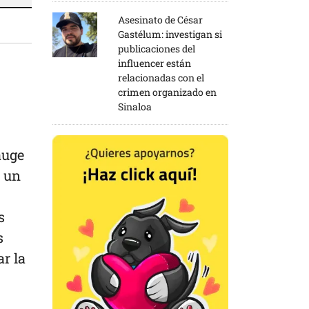
Asesinato de César
Gastélum: investigan si
publicaciones del
influencer están
relacionadas con el
crimen organizado en
Sinaloa
auge
n un
s
s
r la