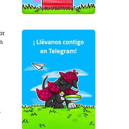
or
en
.