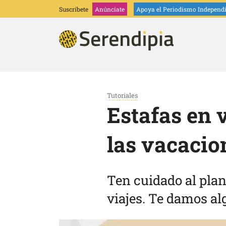
Suscríbete
Anúnciate
Apoya
el Periodismo Independ
Tutoriales
Estafas en 
las vacacio
Ten cuidado al plan
viajes. Te damos al