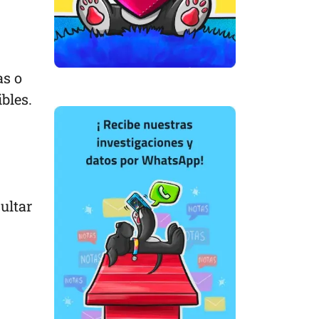
as o
bles.
ultar