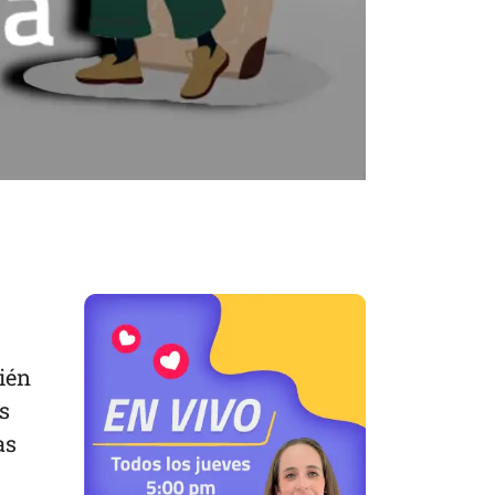
ién
s
as