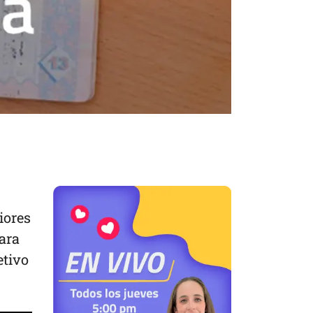
iores
para
etivo