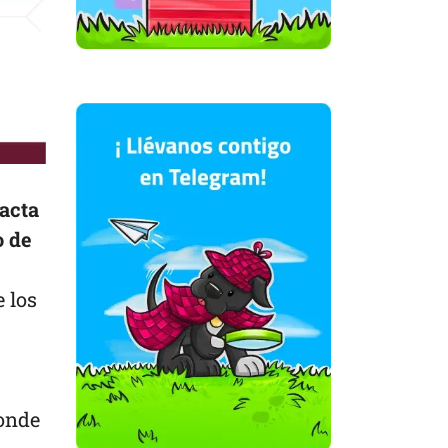
 acta
o de
 los
donde