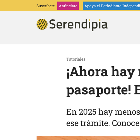
Suscríbete
Anúnciate
Apoya
el Periodismo Independ
Tutoriales
¡Ahora hay 
pasaporte! E
En 2025 hay menos r
ese trámite. Conoc