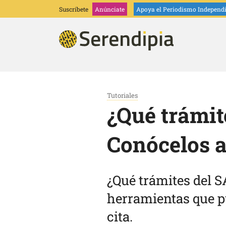
Suscríbete
Anúnciate
Apoya
el Periodismo Independ
Tutoriales
¿Qué trámit
Conócelos 
¿Qué trámites del S
herramientas que pu
cita.