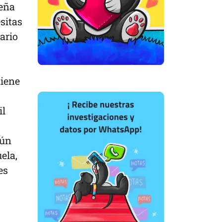
seña
esitas
ario
tiene
il
mún
ela,
es