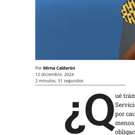
Por
Mirna Calderón
12 diciembre, 2024
2 minutos, 51 segundos
¿Q
ué trám
Servic
por cau
menos.
obligac