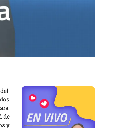
 del
idos
para
d de
os y