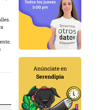
lles.
ra
ente.
s
Anúnciate en
Serendipia