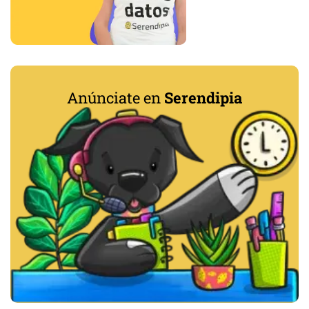
Anúnciate en
Serendipia