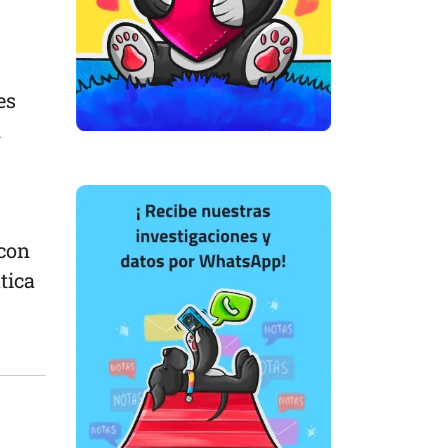
es
u
 con
tica