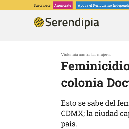
Suscríbete
Anúnciate
Apoya
el Periodismo Independ
Violencia contra las mujeres
Feminicidio
colonia Doc
Esto se sabe del fe
CDMX; la ciudad cap
país.