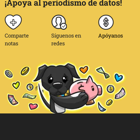
¡Apoya al periodismo de datos!
Comparte
Síguenos en
Apóyanos
notas
redes