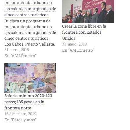
mejoramiento urbano en
las colonias marginadas de
cinco centros turísticos
Iniciará un programa de
Crear la zona libre en la
mejoramiento urbano en
frontera con Estados
las colonias marginadas de
cinco centros turísticos:
Unidos
Los Cabos, Puerto Vallarta,
31 enero, 2019
Bahía de Banderas,
En "AMLÓmetro"
31 enero, 2019
Acapulco y Solidaridad
En "AMLÓmetro"
Salario mínimo 2020: 123
pesos; 185 pesos en la
frontera norte
16 diciembre, 2019
En "Datos y más"