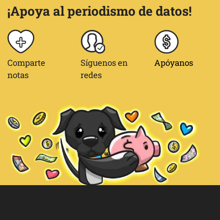
¡Apoya al periodismo de datos!
Comparte
Síguenos en
Apóyanos
notas
redes