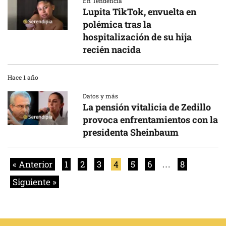
En Tendencia
Lupita TikTok, envuelta en
polémica tras la
hospitalización de su hija
recién nacida
Hace 1 año
Datos y más
La pensión vitalicia de Zedillo
provoca enfrentamientos con la
presidenta Sheinbaum
« Anterior
1
2
3
4
5
6
…
8
Siguiente »