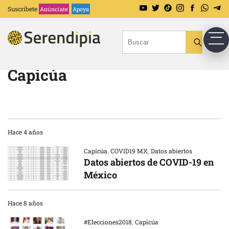
Suscríbete
Anúnciate
Apoya
Capicúa
Hace 4 años
Capicúa
,
COVID19 MX
,
Datos abiertos
Datos abiertos de COVID-19 en
México
Hace 8 años
#Elecciones2018
,
Capicúa