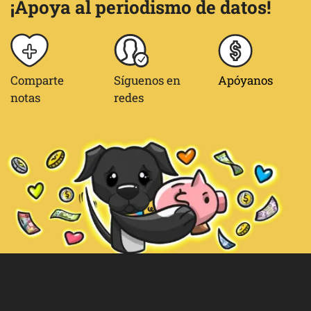
¡Apoya al periodismo de datos!
Comparte
Síguenos en
Apóyanos
notas
redes