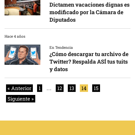
Dictamen vacaciones dignas es
modificado por la Cámara de
Diputados
Hace 4 años
En Tendencia
¿Cómo descargar tu archivo de
Twitter? Respalda ASÍ tus tuits
y datos
« Anterior
1
…
12
13
14
15
Siguiente »