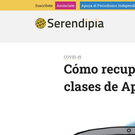
Suscríbete
Anúnciate
Apoya
el Periodismo Independ
COVID-19
Cómo recupe
clases de A