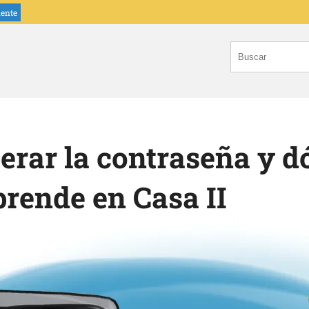
iente
rar la contraseña y dó
prende en Casa II