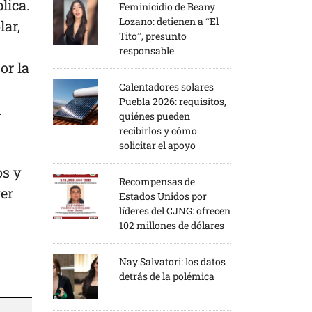
lica.
Feminicidio de Beany
Lozano: detienen a “El
lar,
Tito”, presunto
responsable
or la
Calentadores solares
Puebla 2026: requisitos,
n
quiénes pueden
recibirlos y cómo
solicitar el apoyo
os y
Recompensas de
ver
Estados Unidos por
líderes del CJNG: ofrecen
102 millones de dólares
Nay Salvatori: los datos
detrás de la polémica