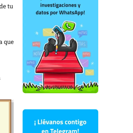
de tu
a que
a