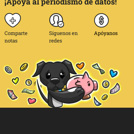
¡Apoya al periodismo de datos!
Comparte
Síguenos en
Apóyanos
notas
redes