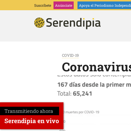
Suscríbete
Anúnciate
Apoya
el Periodismo Independ
COVID-19
Coronavirus
Transmitiendo ahora
Serendipia en vivo