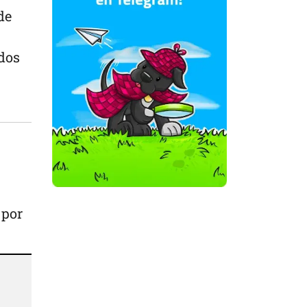
de
dos
 por