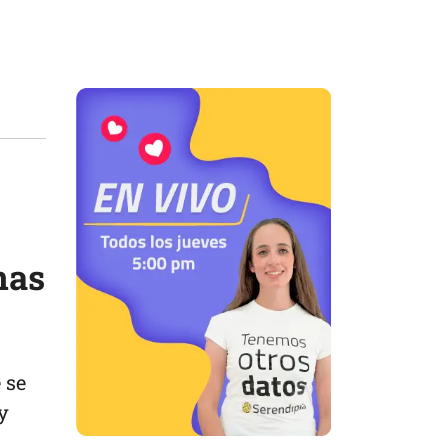
nas
 se
y