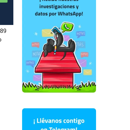
589
o