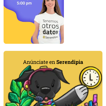
Anúnciate en
Serendipia