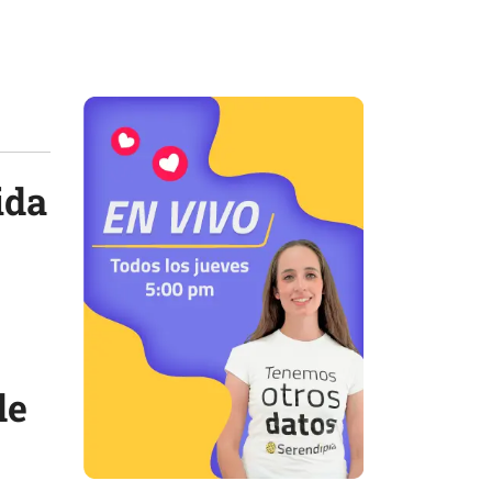
ida
de