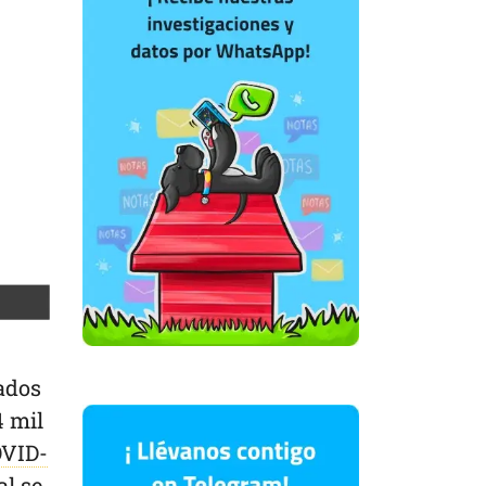
iados
4 mil
VID-
al se