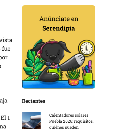
Anúnciate en
Serendipia
vista
 fue
por
s
aja
Recientes
Calentadores solares
El 1
Puebla 2026: requisitos,
ina
quiénes pueden