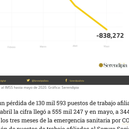
 al IMSS hasta mayo de 2020. Gráfica: Serendipia
n pérdida de 130 mil 593 puestos de trabajo afil
bril la cifra llegó a 555 mil 247 y en mayo, a 34
 los tres meses de la emergencia sanitaria por
CO
lón de puestos de trabajo afiliados al Seguro Soci