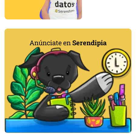
Anúnciate en
Serendipia