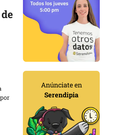
 de
Anúnciate en
a
Serendipia
 por