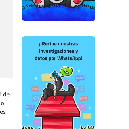
d de
no
res