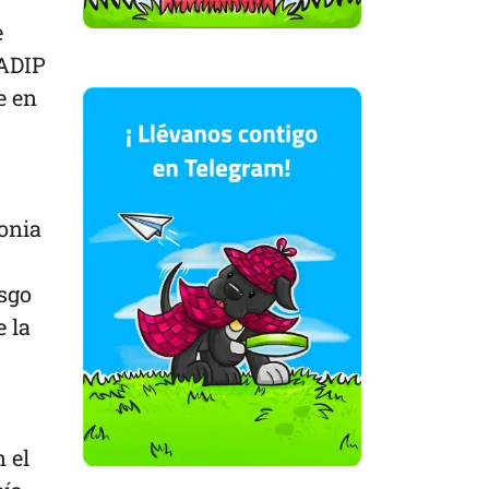
e
 ADIP
e en
onia
esgo
 la
 el