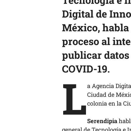
Digital de Inn
México, habla 
proceso al int
publicar
datos 
COVID-19.
L
a Agencia Digita
Ciudad de Méxic
colonia en la C
Serendipia
habl
general de Tecnología e I