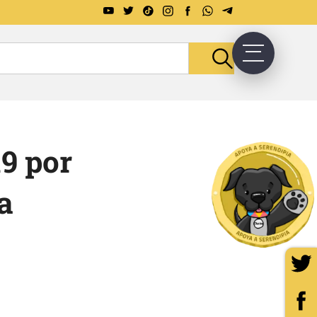
9 por
a