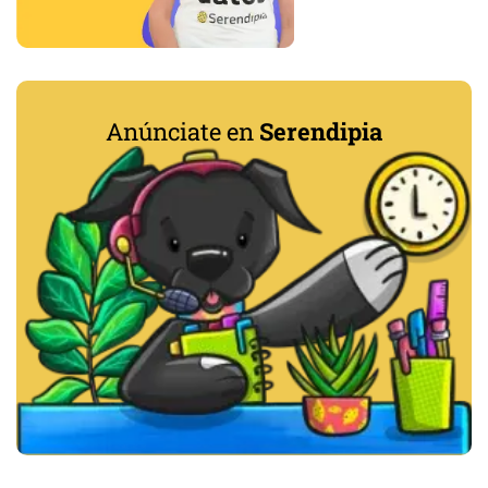
Anúnciate en
Serendipia