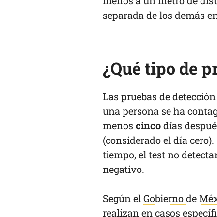
menos a un metro de dis
separada de los demás en
¿Qué tipo de 
Las pruebas de detección 
una persona se ha contag
menos
cinco
días después
(considerado el día cero).
tiempo, el test no detecta
negativo.
Según el
Gobierno de Mé
realizan en casos específ