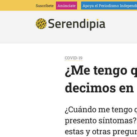
Suscríbete
Anúnciate
Apoya
el Periodismo Independ
COVID-19
¿Me tengo 
decimos en 
¿Cuándo me tengo q
presento síntomas?
estas y otras pregu