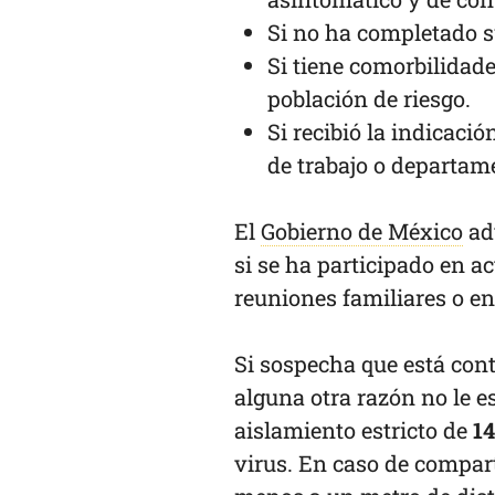
Si no ha completado 
Si tiene comorbilidad
población de riesgo.
Si recibió la indicació
de trabajo o departam
El
Gobierno de México
adv
si se ha participado en a
reuniones familiares o en
Si sospecha que está cont
alguna otra razón no le e
aislamiento estricto de
14
virus. En caso de compar