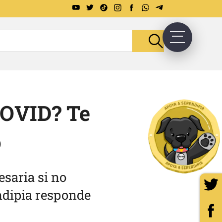
COVID? Te
o
saria si no
ndipia responde