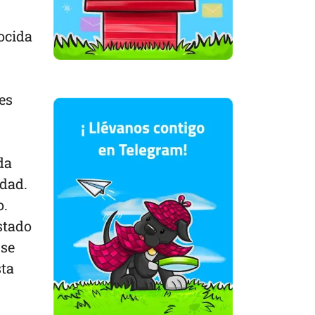
ocida
es
da
edad.
o.
stado
 se
sta