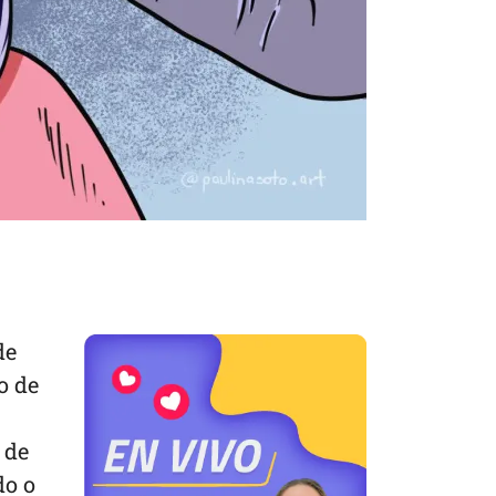
de
o de
 de
do o