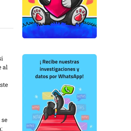
si
 al
este
 se
: