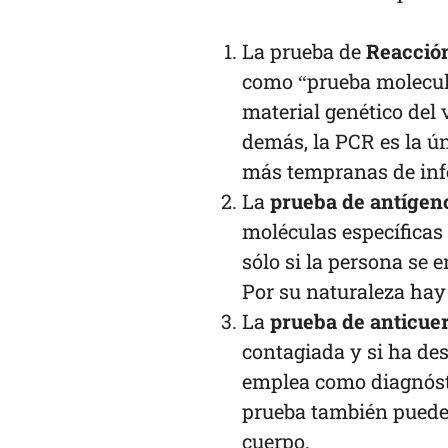
La prueba de
Reacción
como “prueba molecula
material genético del 
demás, la PCR es la ún
más tempranas de inf
La
prueba de antígen
moléculas específicas
sólo si la persona se 
Por su naturaleza hay
La
prueba de anticue
contagiada y si ha de
emplea como diagnóstic
prueba también puede i
cuerpo.