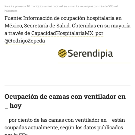
Para los primeros 10 municipios a nivel nacional, se toman los municipios con más de 500 mil
habitantes
Fuente: Información de ocupación hospitalaria en
México, Secretaría de Salud. Obtenidas en su mayoría
a través de
CapacidadHospitalariaMX: por
@RodrigoZepeda
Ocupación de camas con ventilador en
_
hoy
_
por ciento de las camas con ventilador en
_
están
ocupadas actualmente, según los datos publicados
por la SSa.