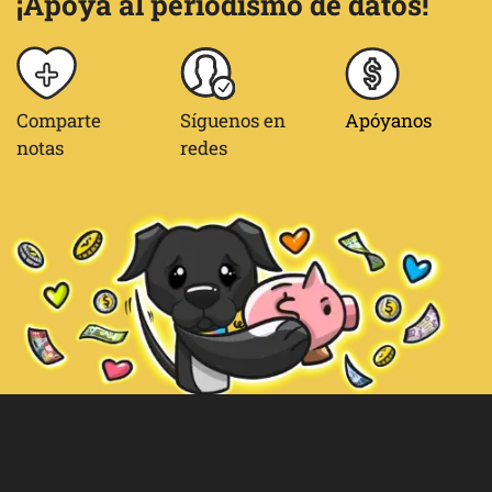
¡Apoya al periodismo de datos!
Comparte
Síguenos en
Apóyanos
notas
redes