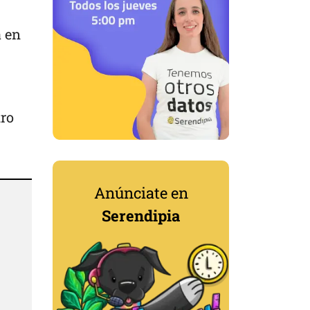
a en
tro
Anúnciate en
Serendipia