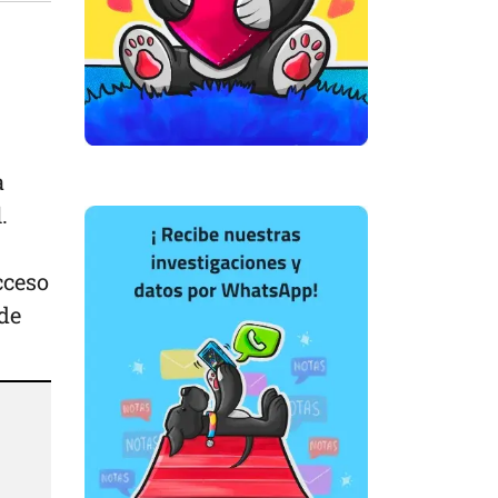
a
l.
cceso
 de