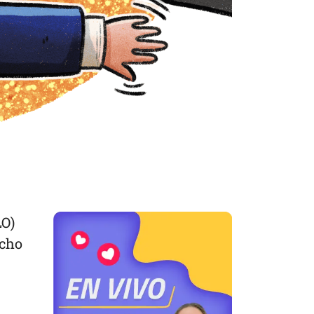
LO)
echo