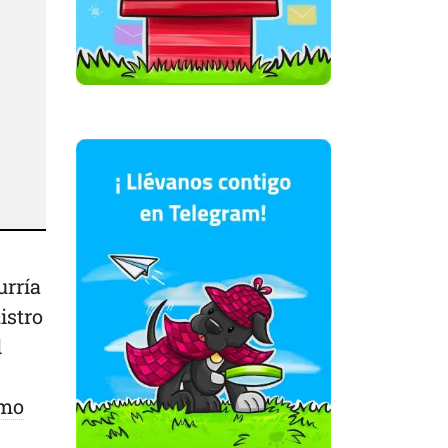
urría
istro
l
smo