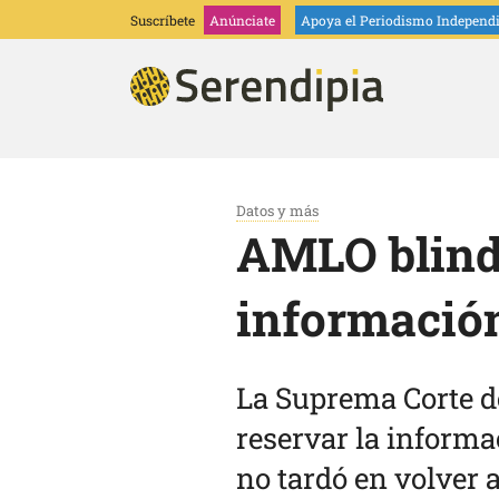
Suscríbete
Anúnciate
Apoya
el Periodismo Independ
Datos y más
AMLO blinda 
información
La Suprema Corte de
reservar la informa
no tardó en volver 