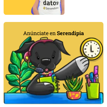
Anúnciate en
Serendipia