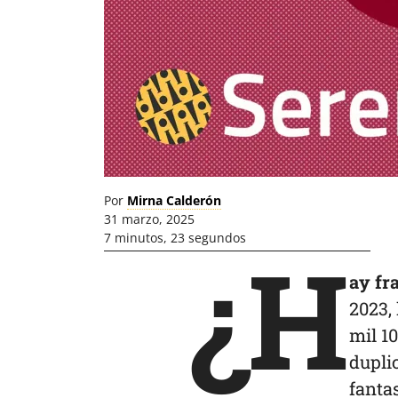
Por
Mirna Calderón
31 marzo, 2025
7 minutos, 23 segundos
¿H
ay fr
2023, 
mil 1
dupli
fanta