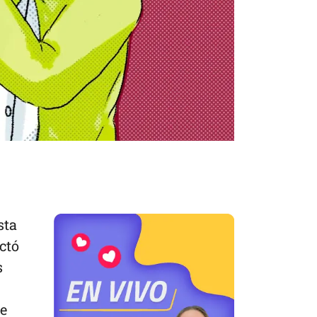
sta
ctó
s
de