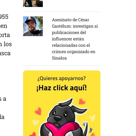
 955
Asesinato de César
 en
Gastélum: investigan si
publicaciones del
orta
influencer están
n los
relacionadas con el
crimen organizado en
usca
Sinaloa
s a
la