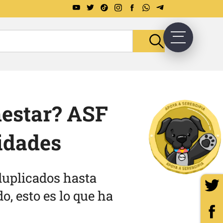
nestar? ASF
idades
duplicados hasta
o, esto es lo que ha