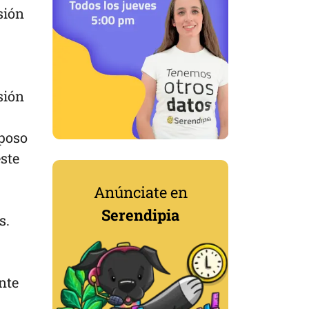
sión
sión
sposo
ste
Anúnciate en
Serendipia
s.
nte