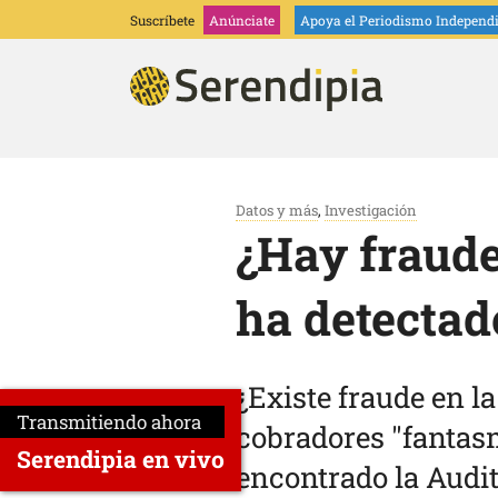
Suscríbete
Anúnciate
Apoya
el Periodismo Independ
Datos y más
,
Investigación
¿Hay fraude
ha detectad
¿Existe fraude en l
Transmitiendo ahora
cobradores "fantasm
Serendipia en vivo
encontrado la Audit