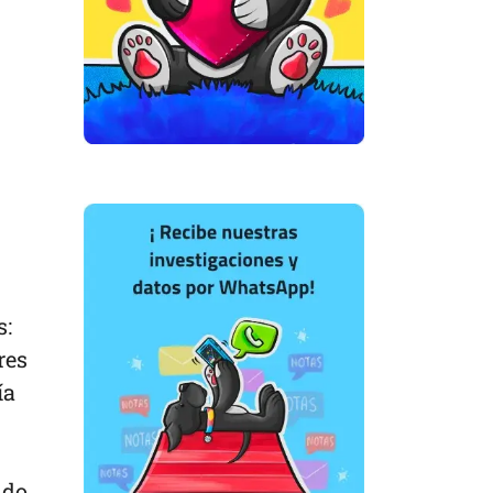
s:
res
ía
ndo