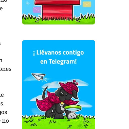
e
a
n
lones
de
s.
gos
e no