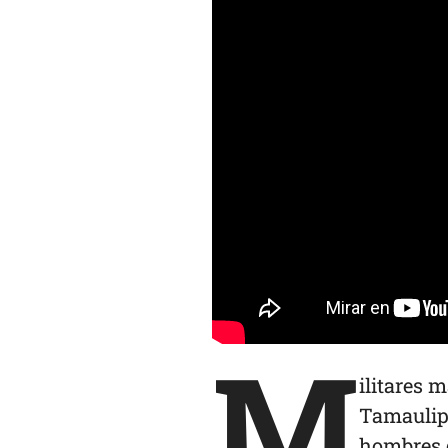
M
ilitares 
Tamaulipa
hombres q