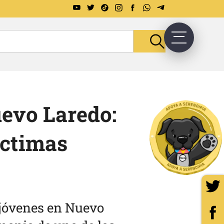
uevo Laredo:
íctimas
 jóvenes en Nuevo