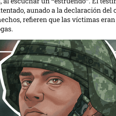
 al escuchar un “estruendo”. El testi
atentado, aunado a la declaración del
echos, refieren que las víctimas eran 
ogas.