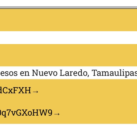
cesos en Nuevo Laredo, Tamaulipas
JsdCxFXH
m/0q7vGXoHW9