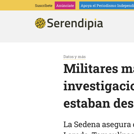
Suscríbete
Anúnciate
Apoya
el Periodismo Independ
Datos y más
Militares m
investigaci
estaban de
La Sedena asegura q