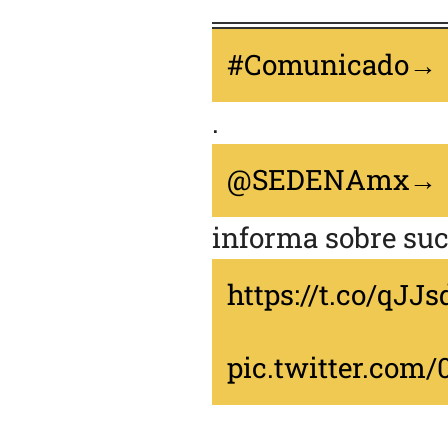
#Comunicado
.
@SEDENAmx
informa sobre su
https://t.co/qJ
pic.twitter.co