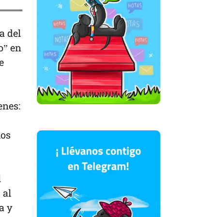
a del
o” en
e
enes:
mos
l
 al
a y