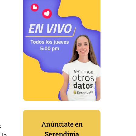
Anúnciate en
s
Serendipia
 la