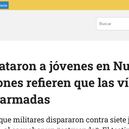
iente
ataron a jóvenes en N
ones refieren que las v
sarmadas
ue militares dispararon contra siete