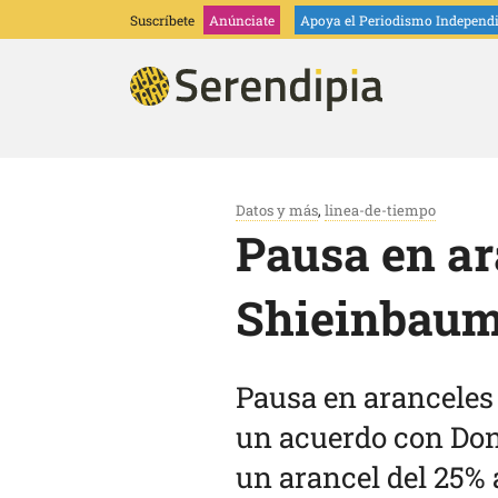
Suscríbete
Anúnciate
Apoya
el Periodismo Independ
Datos y más
,
linea-de-tiempo
Pausa en ar
Shieinbaum
Pausa en aranceles
un acuerdo con Don
un arancel del 25% 