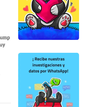
Trump
muy
a