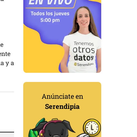
te
ente
a y a
Anúnciate en
Serendipia