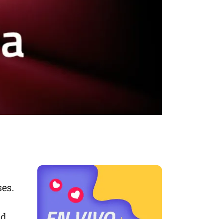
ses.
ld