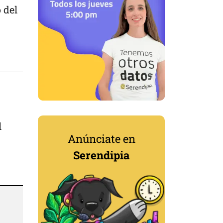
 del
l
Anúnciate en
Serendipia