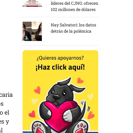
líderes del CJNG: ofrecen
102 millones de dólares
Nay Salvatori: los datos
detrás de la polémica
caria
os
o el
es y
l