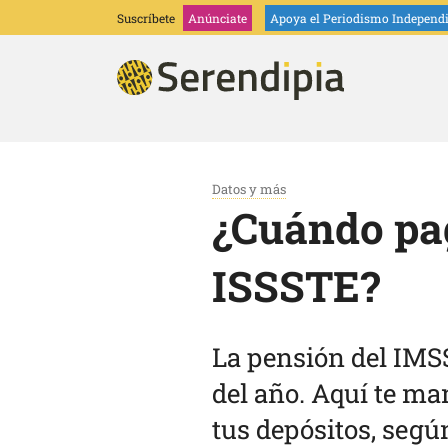
Suscríbete
Anúnciate
Apoya
el Periodismo Independ
Datos y más
¿Cuándo pag
ISSSTE?
La pensión del IMSS
del año. Aquí te ma
tus depósitos, segú