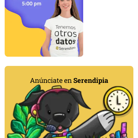
Anúnciate en
Serendipia