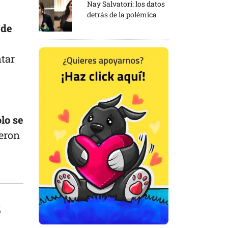
Nay Salvatori: los datos
detrás de la polémica
 de
ntar
olo se
eron
s