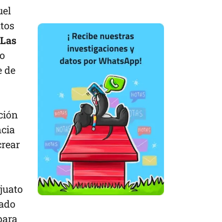
uel
tos
Las
o
e de
ción
ncia
crear
juato
tado
para