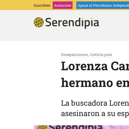
Suscríbete
Anúnciate
Apoya
el Periodismo Independ
Desapariciones
,
Justicia para
Lorenza Can
hermano en
La buscadora Loren
asesinaron a su espo