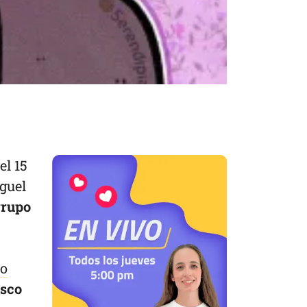
el 15
iguel
grupo
do
isco