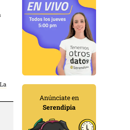
a
La
Anúnciate en
Serendipia