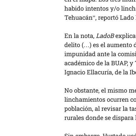
habido intentos y/o lin
Tehuacán”, reportó Lado B
En la nota,
LadoB
explica
delito (…) es el aumento 
impunidad ante la comisi
académico de la BUAP, y 
Ignacio Ellacuría, de la I
No obstante, el mismo med
linchamientos ocurren c
población, al revisar la t
rurales donde se dispara 
Sin embargo, Hurtado usó 