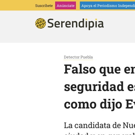
Suscríbete
Anúnciate
Apoya
el Periodismo Independ
Detector Puebla
Falso que e
seguridad e
como dijo 
La candidata de Nu