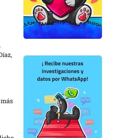
a
Díaz,
y más
dicho