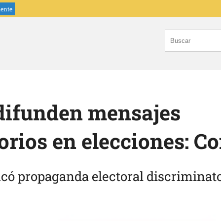
iente
difunden mensajes
orios en elecciones: C
icó propaganda electoral discriminato