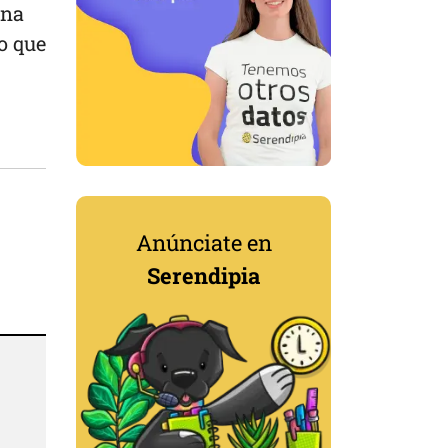
una
o que
Anúnciate en
Serendipia