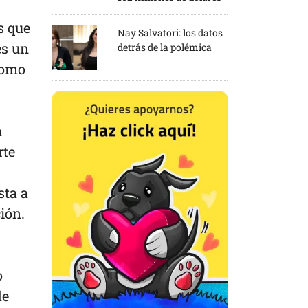
s que
Nay Salvatori: los datos
es un
detrás de la polémica
 como
a
rte
sta a
ión.
o
de