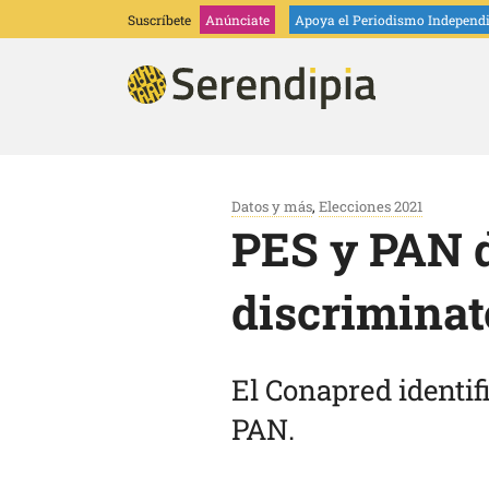
Suscríbete
Anúnciate
Apoya
el Periodismo Independ
Datos y más
,
Elecciones 2021
PES y PAN 
discriminat
El Conapred identif
PAN.