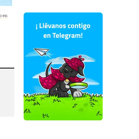
n
p en