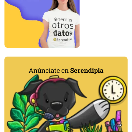
Anúnciate en
Serendipia