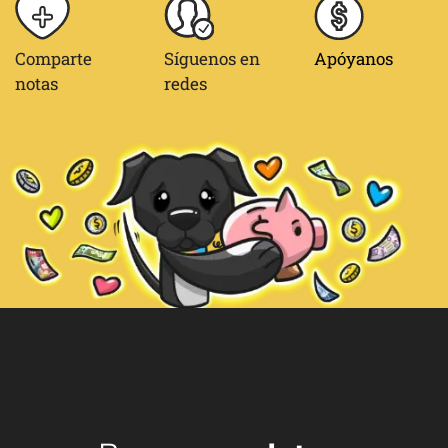
Comparte
Síguenos en
Apóyanos
notas
redes