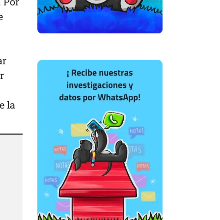
. Por
e
ar
r
e la