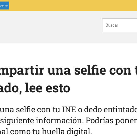
iente
mpartir una selfie con 
do, lee esto
una selfie con tu INE o dedo entintad
 siguiente información. Podrías poner
l como tu huella digital.