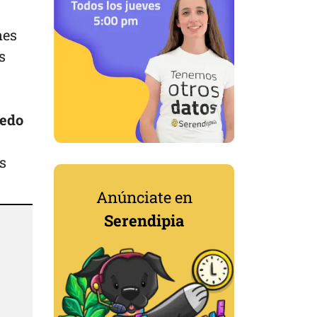
nes
s
dedo
s
Anúnciate en
Serendipia