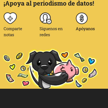
¡Apoya al periodismo de datos!
Comparte
Síguenos en
Apóyanos
notas
redes