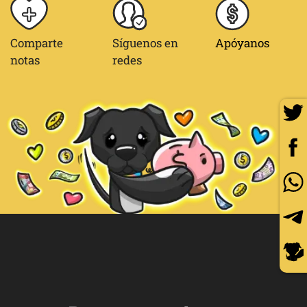
Comparte
Síguenos en
Apóyanos
notas
redes