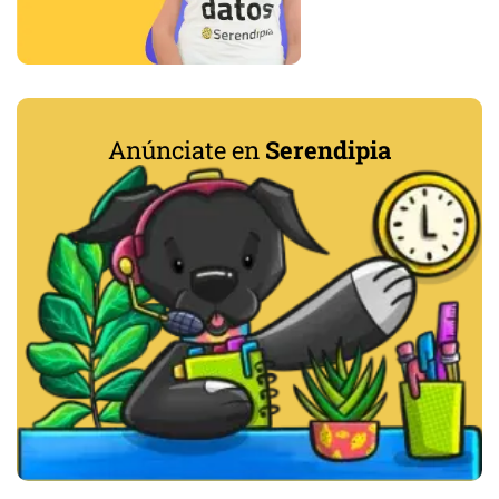
Anúnciate en
Serendipia