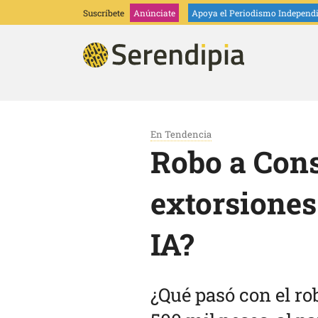
Suscríbete
Anúnciate
Apoya
el Periodismo Independ
En Tendencia
Robo a Cons
extorsiones
IA?
¿Qué pasó con el ro