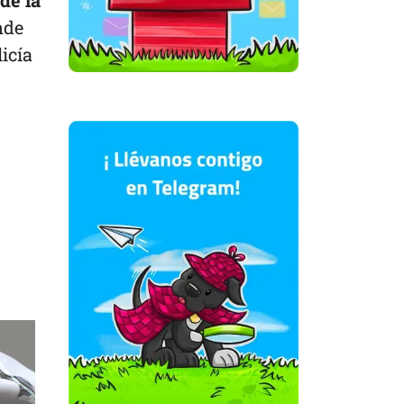
de la
nde
icía