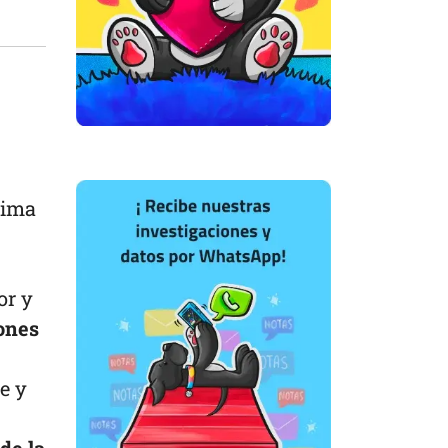
tima
or y
ones
e y