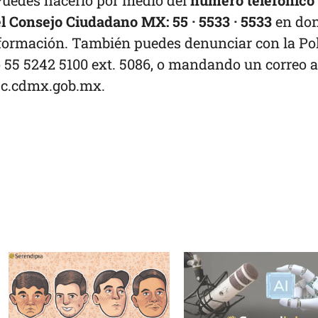
uedes hacerlo por medio del
número telefónico 
el Consejo Ciudadano MX:
55 · 5533 · 5533
en do
información. También puedes denunciar con la Pol
o 55 5242 5100 ext. 5086, o mandando un correo a
ssc.cdmx.gob.mx
.