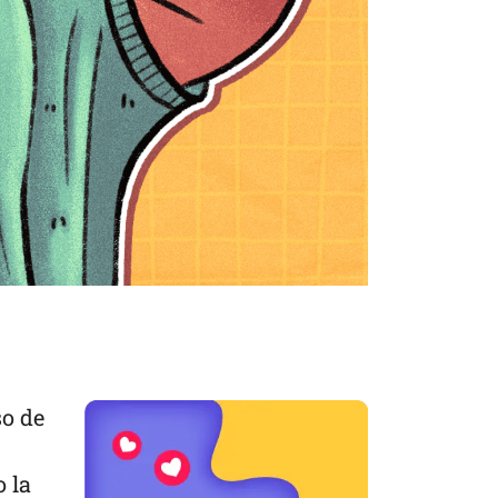
so de
 la