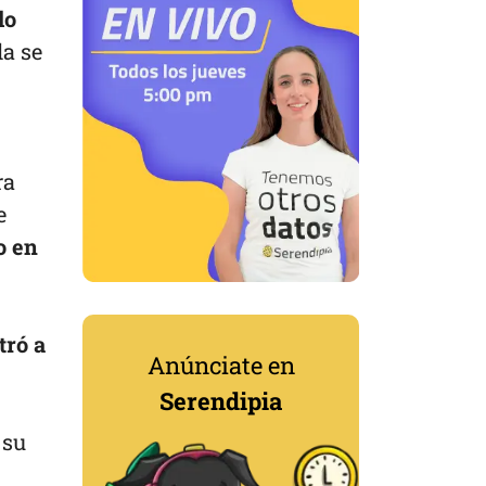
lo
la se
ra
e
o en
tró a
Anúnciate en
Serendipia
 su