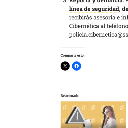
Reporta y denuncia:
P
línea de seguridad
, d
recibirás asesoría e 
Cibernética al teléfon
policia.cibernetica@
Comparte esto:
Relacionado