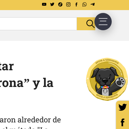
tar
rona” y la
baron alrededor de