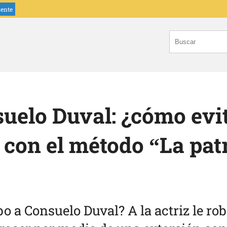
iente
uelo Duval: ¿cómo evi
 con el método “La pat
bo a Consuelo Duval? A la actriz le ro