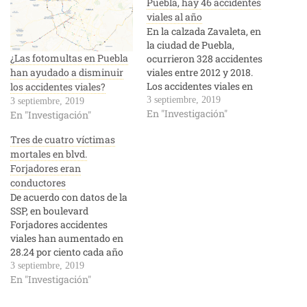
Puebla, hay 46 accidentes
viales al año
En la calzada Zavaleta, en
la ciudad de Puebla,
¿Las fotomultas en Puebla
ocurrieron 328 accidentes
viales entre 2012 y 2018.
han ayudado a disminuir
Los accidentes viales en
los accidentes viales?
calzada Zavaleta son, en
3 septiembre, 2019
3 septiembre, 2019
promedio, 46.85 cada año
En "Investigación"
En "Investigación"
desde 2012, con un
Tres de cuatro víctimas
incremento promedio
mortales en blvd.
anual de 0.57 por
ciento. Esto de acuerdo con
Forjadores eran
datos de la Secretaría de
conductores
Seguridad Pública…
De acuerdo con datos de la
SSP, en boulevard
Forjadores accidentes
viales han aumentado en
28.24 por ciento cada año
desde 2012. En boulevard
3 septiembre, 2019
Forjadores, en la capital de
En "Investigación"
Puebla, los accidentes
viales promedian 41.85 al