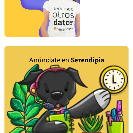
Anúnciate en
Serendipia