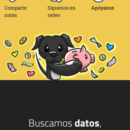
Comparte
Síguenos en
Apóyanos
notas
redes
Buscamos
datos
,