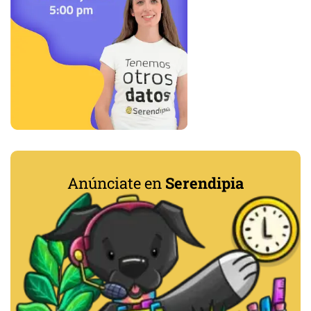
Anúnciate en
Serendipia