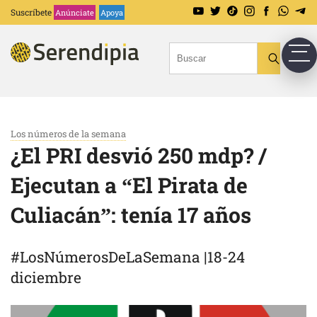
Suscríbete
Anúnciate
Apoya
Los números de la semana
¿El PRI desvió 250 mdp? /
Ejecutan a “El Pirata de
Culiacán”: tenía 17 años
#LosNúmerosDeLaSemana |18-24
diciembre