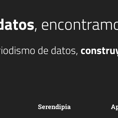
datos
, encontram
eriodismo de datos,
constru
Serendipia
A