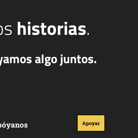
os
historias
.
yamos algo juntos.
póyanos
Apoyar