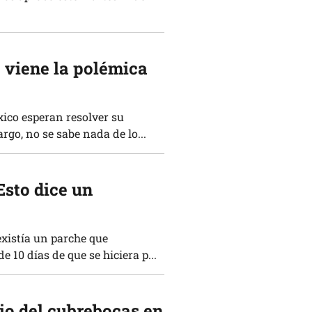
 viene la polémica
ico esperan resolver su
rgo, no se sabe nada de lo...
sto dice un
existía un parche que
 10 días de que se hiciera p...
io del cubrebocas en