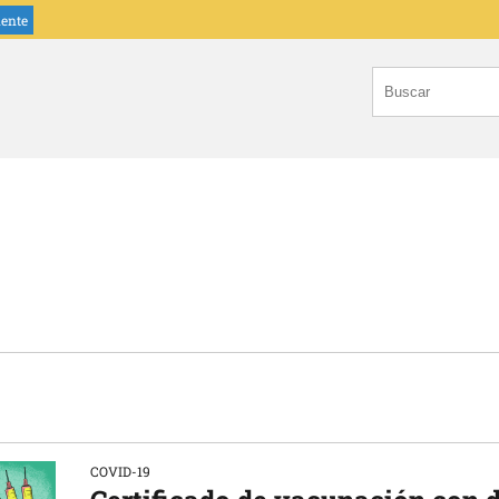
iente
COVID-19