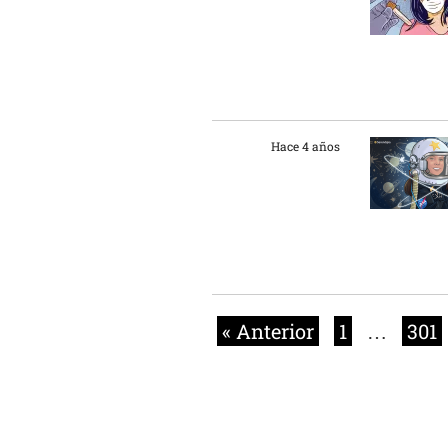
Hace 4 años
« Anterior
1
…
301