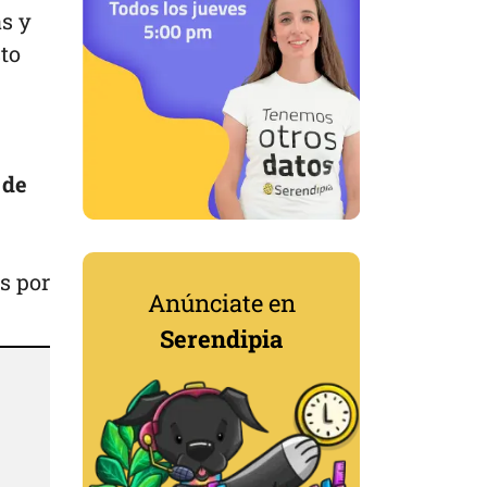
as y
to
 de
s por
Anúnciate en
Serendipia