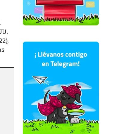
l
UU.
22),
as