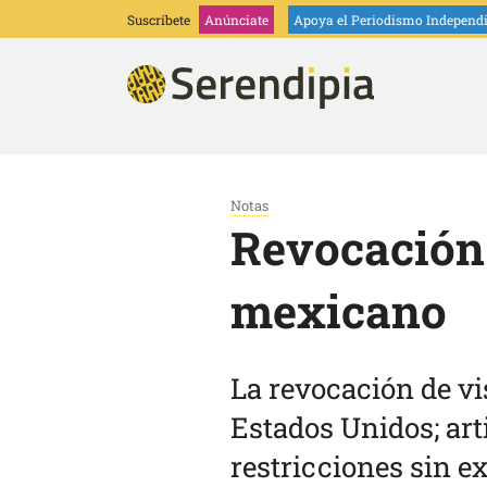
Suscríbete
Anúnciate
Apoya
el Periodismo Independ
Notas
Revocación 
mexicano
La revocación de vi
Estados Unidos; ar
restricciones sin e