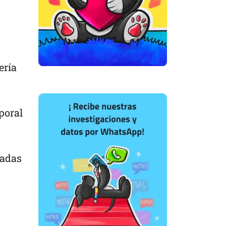
ería
poral
madas
a