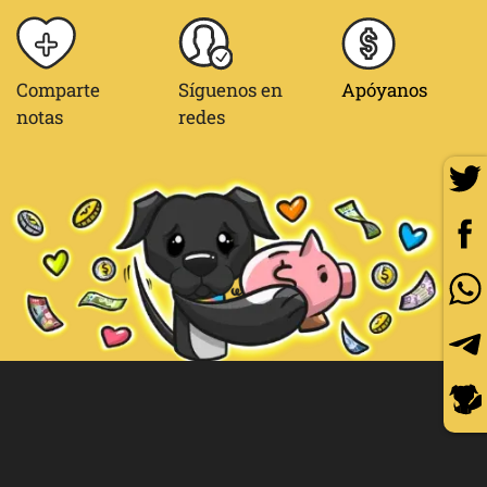
Comparte
Síguenos en
Apóyanos
notas
redes