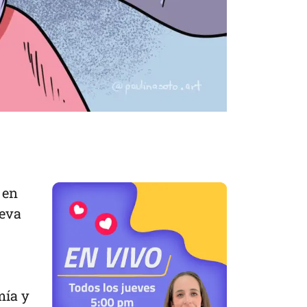
 en
ueva
mía y