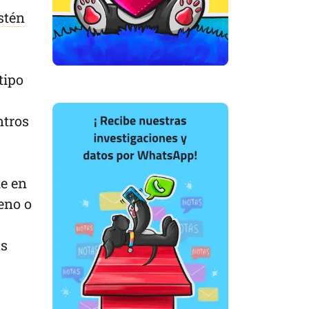
stén
tipo
ntros
ue en
eno o
as