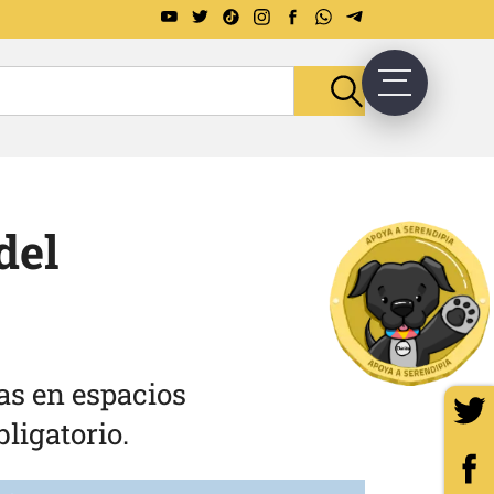
del
as en espacios
bligatorio.