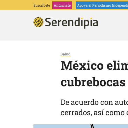
Suscríbete
Anúnciate
Apoya
el Periodismo Independ
Salud
México elim
cubrebocas 
De acuerdo con auto
cerrados, así como 