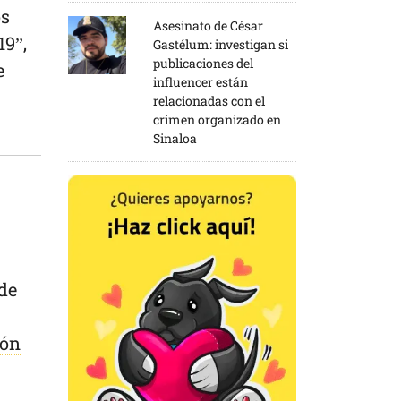
os
Asesinato de César
19”,
Gastélum: investigan si
publicaciones del
e
influencer están
relacionadas con el
crimen organizado en
Sinaloa
de
ión