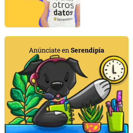
Anúnciate en
Serendipia