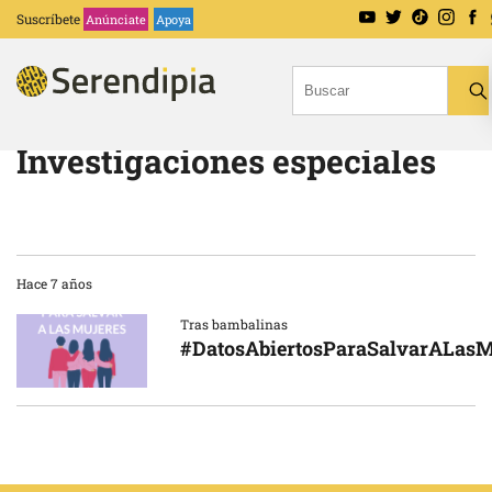
Suscríbete
Anúnciate
Apoya
Investigaciones especiales
Hace 7 años
Tras bambalinas
#DatosAbiertosParaSalvarALasM