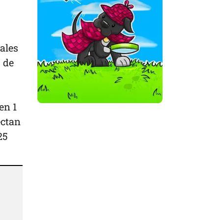
ales
 de
en 1
ectan
25