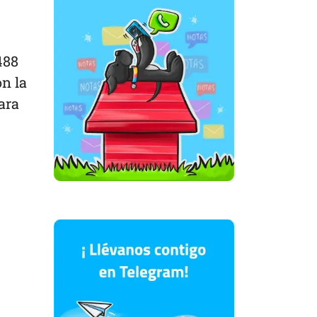
488
on la
ara