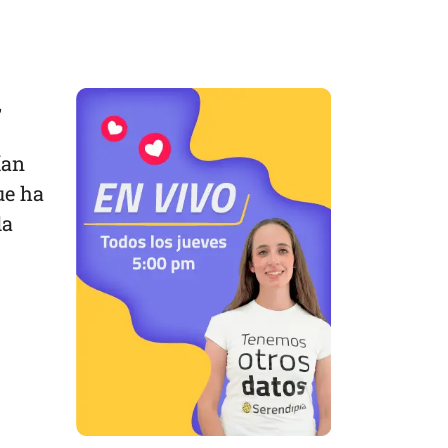
,
ían
ue ha
la