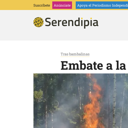
Suscríbete
Anúnciate
Apoya
el Periodismo Independ
Tras bambalinas
Embate a l